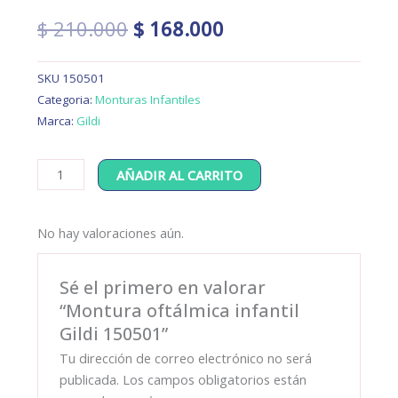
El
El
$
210.000
$
168.000
precio
precio
original
actual
SKU
150501
era:
es:
Categoria:
Monturas Infantiles
$ 210.000.
$ 168.000.
Marca:
Gildi
Montura
AÑADIR AL CARRITO
oftálmica
infantil
No hay valoraciones aún.
Gildi
150501
cantidad
Sé el primero en valorar
“Montura oftálmica infantil
Gildi 150501”
Tu dirección de correo electrónico no será
publicada.
Los campos obligatorios están