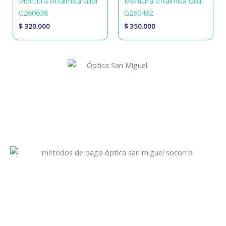
Montura oftálmica Gildi
Montura oftálmica Gildi
G260638
G260462
$
320.000
$
350.000
Óptica San Miguel
Servicio especializado con amplia experiencia en Salud Visual.
Prevención, diagnóstico y tratamiento de los problemas
visuales.
Recibimos todos los medios de pago
Visitanos!
Calle 10a #14 - 36, Socorro - Santander