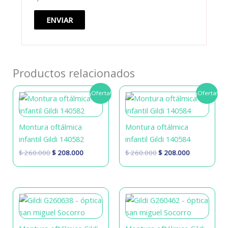
Productos relacionados
El
El
El
El
¡Oferta!
¡Oferta!
precio
precio
precio
precio
original
actual
original
actual
era:
es:
era:
es:
$ 260.000.
$ 208.000.
$ 260.000.
$ 208.000.
Montura oftálmica
Montura oftálmica
infantil Gildi 140582
infantil Gildi 140584
$
260.000
$
208.000
$
260.000
$
208.000