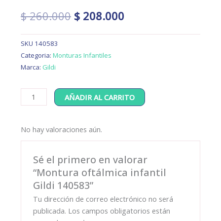
El
El
$
260.000
$
208.000
precio
precio
original
actual
SKU
140583
era:
es:
Categoria:
Monturas Infantiles
$ 260.000.
$ 208.000.
Marca:
Gildi
Montura
AÑADIR AL CARRITO
oftálmica
infantil
No hay valoraciones aún.
Gildi
140583
cantidad
Sé el primero en valorar
“Montura oftálmica infantil
Gildi 140583”
Tu dirección de correo electrónico no será
publicada.
Los campos obligatorios están