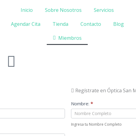
Inicio
Sobre Nosotros
Servicios
Agendar Cita
Tienda
Contacto
Blog
Miembros
Regístrate en Óptica San M
Formulario
Nombre:
*
de
Registro
Ingresa tu Nombre Completo