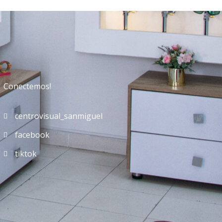
Conectemos!
centrovisual_sanmiguel
facebook
tiktok