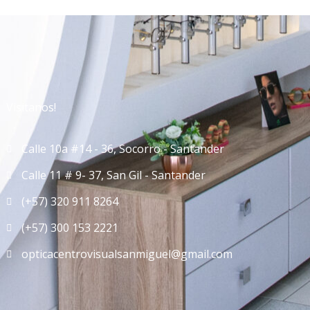
Visitanos!
Calle 10a #14 - 36, Socorro - Santander
Calle 11 # 9- 37, San Gil - Santander
(+57) 320 911 8264
(+57) 300 153 2221
opticacentrovisualsanmiguel@gmail.com