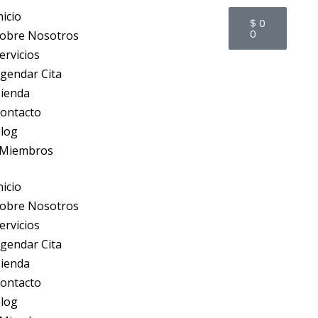
Cart
nicio
$
0
0
obre Nosotros
ervicios
gendar Cita
ienda
ontacto
log
Miembros
nicio
obre Nosotros
ervicios
gendar Cita
ienda
ontacto
log