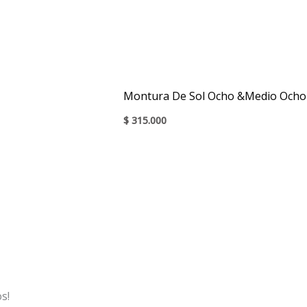
Montura De Sol Ocho &Medio Och
$
315.000
s!