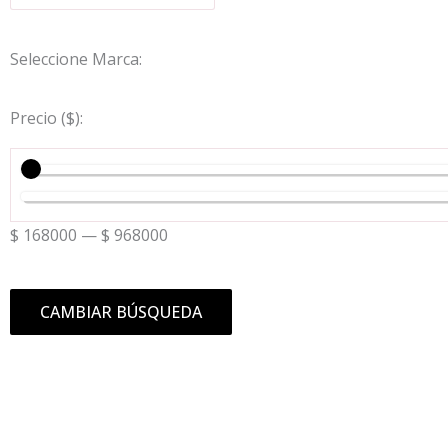
Seleccione Marca:
Precio ($):
$
168000
—
$
968000
CAMBIAR BÚSQUEDA