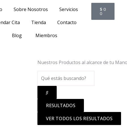
Cart
io
Sobre Nosotros
Servicios
$
0
0
ndar Cita
Tienda
Contacto
Blog
Miembros
Nuestros Productos al alcance de tu Man
Search
...
RESULTADOS
VER TODOS LOS RESULTADOS