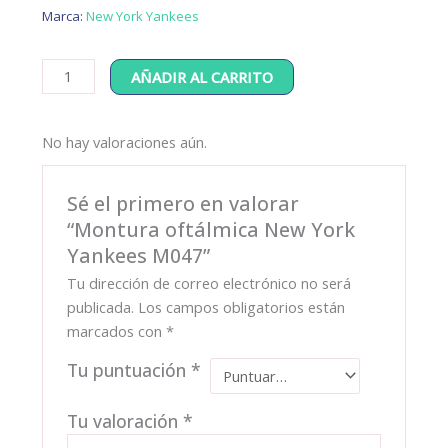
Marca:
New York Yankees
Montura
AÑADIR AL CARRITO
oftálmica
New
No hay valoraciones aún.
York
Yankees
M047
Sé el primero en valorar
cantidad
“Montura oftálmica New York
Yankees M047”
Tu dirección de correo electrónico no será
publicada.
Los campos obligatorios están
marcados con
*
Tu puntuación
*
Tu valoración
*