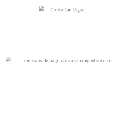
Óptica San Miguel
Servicio especializado con amplia experiencia en Salud Visual.
Prevención, diagnóstico y tratamiento de los problemas
visuales.
Recibimos todos los medios de pago
Visitanos!
Calle 10a #14 - 36, Socorro - Santander
Calle 11 # 9- 37, San Gil - Santander
(+57) 320 911 8264