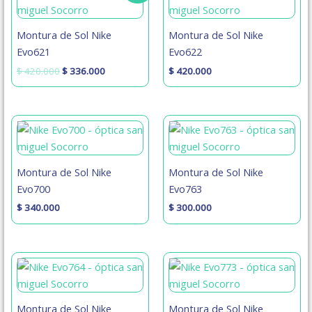
original
actual
era:
es:
$ 420.000.
$ 336.000.
Montura de Sol Nike
Montura de Sol Nike
Evo621
Evo622
$
420.000
$
336.000
$
420.000
Montura de Sol Nike
Montura de Sol Nike
Evo700
Evo763
$
340.000
$
300.000
Rango
de
precios:
desde
$ 420.000
Montura de Sol Nike
Montura de Sol Nike