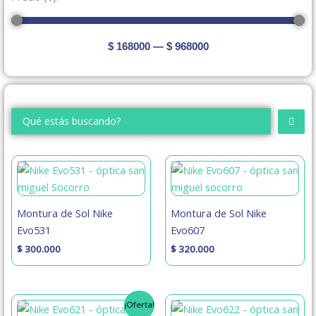
$
168000
—
$
968000
Search
...
Montura de Sol Nike
Montura de Sol Nike
Evo531
Evo607
$
300.000
$
320.000
El
El
¡Oferta!
precio
precio