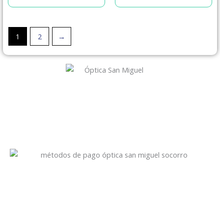
1
2
→
Óptica San Miguel
Servicio especializado con amplia experiencia en Salud Visual.
Prevención, diagnóstico y tratamiento de los problemas
visuales.
Recibimos todos los medios de pago
Visitanos!